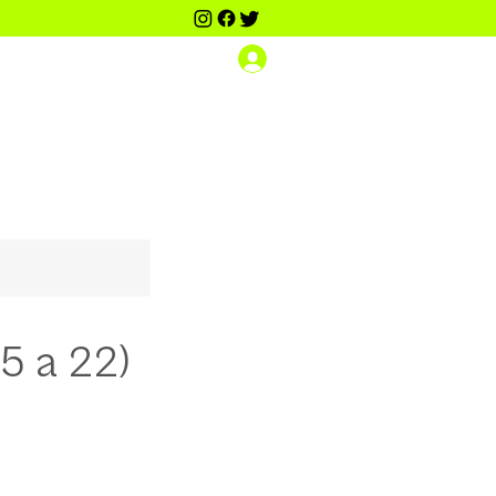
Iniciar sesión
Scouting Dance PRO
Contacto
Más
5 a 22)