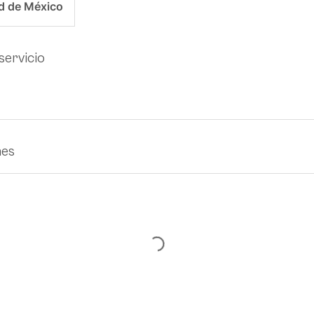
d de México
servicio
nes