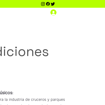
Iniciar sesión
Scouting Dance PRO
Contacto
Más
diciones
úsicos
:
ra la industria de cruceros y parques