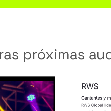
Audition Convention CDMX
Scouting Dance Internacional
ras próximas au
RWS
Cantantes y m
RWS Global lide