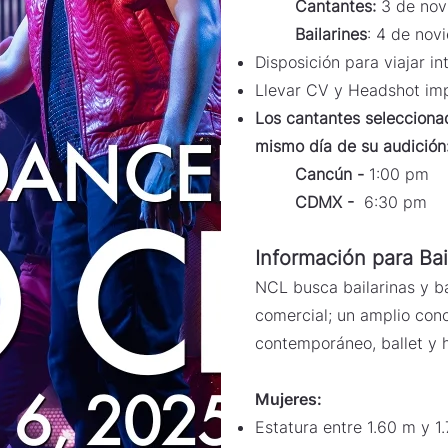
Cantantes:
​3 de no
Bailarines
: 4 de no
Disposición para viajar i
Llevar CV y Headshot imp
Los cantantes seleccionad
mismo día de su audición
Cancún -
1:00 pm
CDMX -
6:30 pm
Información para Bai
NCL busca
bailarinas y b
comercial; un amplio cono
contemporáneo, ballet y 
Mujeres:
Estatura entre 1.60 m y 