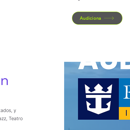
Audiciona
​​
tados, y
azz, Teatro