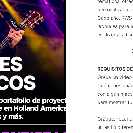
temáticos, ofre
personalizadas 
Cada año, RWS 
laborales para 
en diversas dis
REQUISITOS D
Graba un video 
Cuéntanos cuánt
con algún maest
para mostrar tu
Grábate tocando
un estilo difere