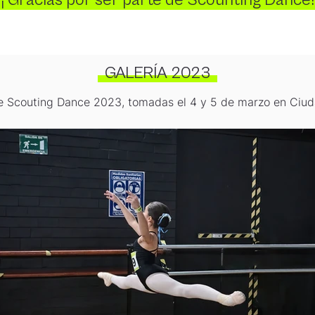
¡ Gracias por ser parte de Scounting Dance
GALERÍA 2023
de Scouting Dance 2023, tomadas el 4 y 5 de marzo en Ciu