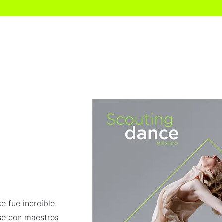
Audition Convention CDMX
Scouting Dance Internacional
 fue increíble.
se con maestros