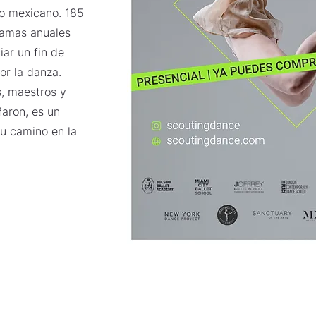
to mexicano. 185
ramas anuales
ar un fin de
or la danza.
s, maestros y
aron, es un
su camino en la