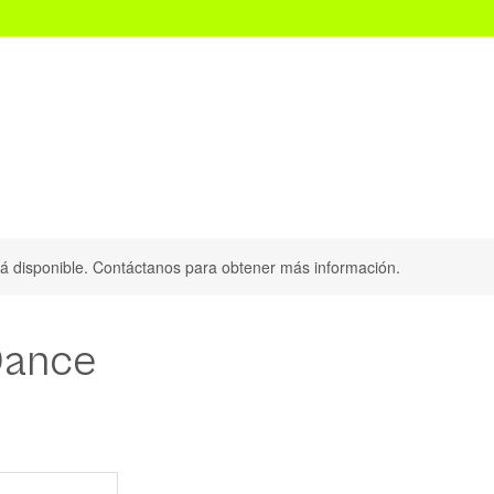
Audition Convention CDMX
Scouting Dance Internacional
stá disponible. Contáctanos para obtener más información.
Dance