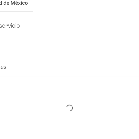
d de México
servicio
nes