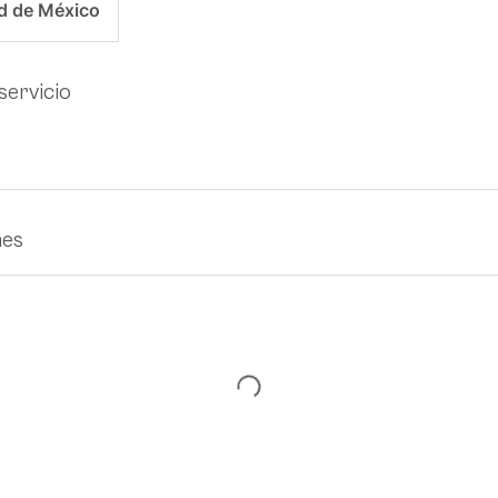
d de México
servicio
nes