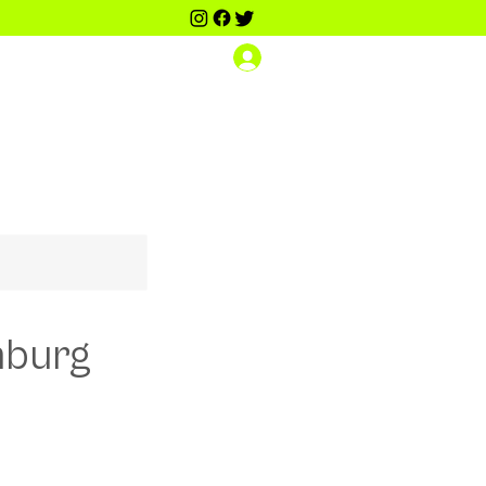
Iniciar sesión
Scouting Dance PRO
Contacto
Más
mburg