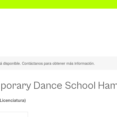
Audition Convention CDMX
Scouting Dance Internacional
stá disponible. Contáctanos para obtener más información.
porary Dance School Ha
icenciatura)