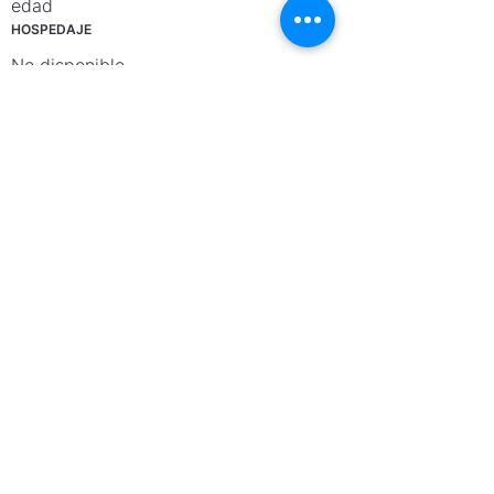
edad
HOSPEDAJE
No disponible
MAESTRO/A
Jasmany Hernández
REQUISITOS
Conocimientos básicos en técnica de
ballet clásico. Habrá clase de
colocación el primer día.
NOTAS
Anterior