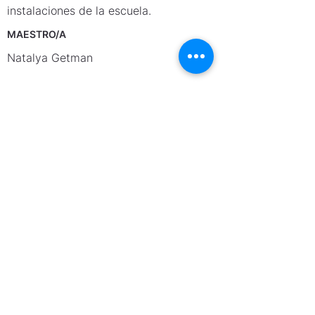
instalaciones de la escuela.
MAESTRO/A
Natalya Getman
REQUISITOS
Nivel intermedio o avanzado de ballet.
Verano: Vista de turista E.U.A
Programa Pre-Profesional : Visa de
estudiante E.U.A.
NOTAS
CONOCE MÁS
https://www.youtube.com/watch?
v=da3yOKMvkdk