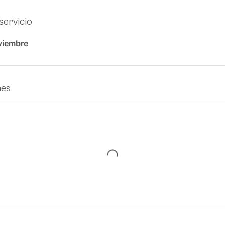
servicio
viembre
nes