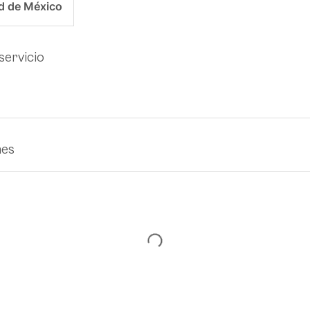
d de México
servicio
nes