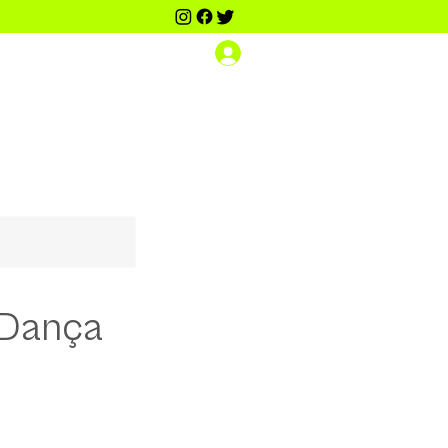
Iniciar sesión
Scouting Dance PRO
Contacto
Más
oDança