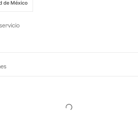
d de México
servicio
nes